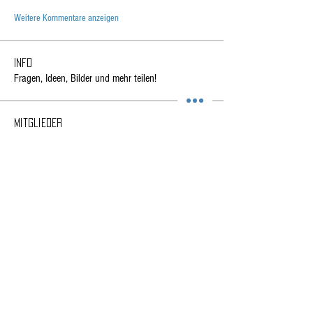
Weitere Kommentare anzeigen
Info
Fragen, Ideen, Bilder und mehr teilen!
Mitglieder
John Deere
Folgen
Schleeh
Folgen
Dieter Rippert
Folgen
Dieter Rippert
gholmhey
Folgen
gholmhey
owen.menck
Folgen
owen.menck
Alle Mitglieder anzeigen (76)