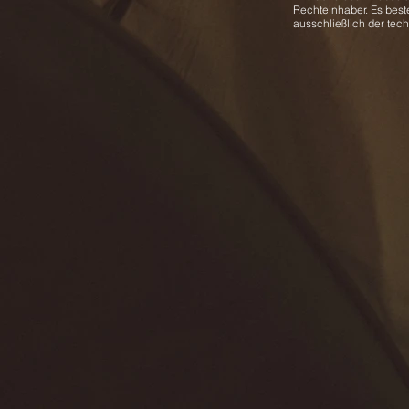
Rechteinhaber. Es best
ausschließlich der tec