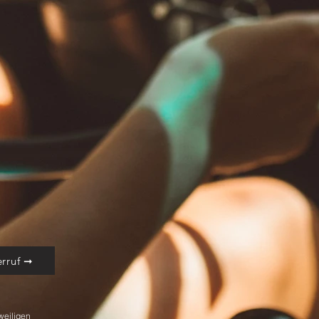
rruf ➞
weiligen