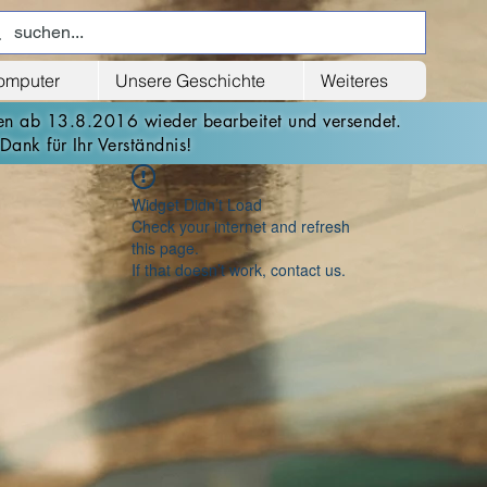
computer
Unsere Geschichte
Weiteres
den ab 13.8.2016 wieder bearbeitet und versendet.
Dank für Ihr Verständnis!
Widget Didn’t Load
Check your internet and refresh
this page.
If that doesn’t work, contact us.