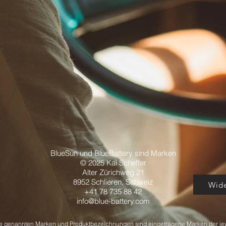
BlueSun und BlueBattery sind Marken
© 2025 Kai Scheffer
Alter Zürichweg 21
8952 Schlieren,
Schweiz
Wide
+41 78 735 88 42
info@blue-battery.com
ite genannten Marken und Produktbezeichnungen sind eingetragene Marken der je