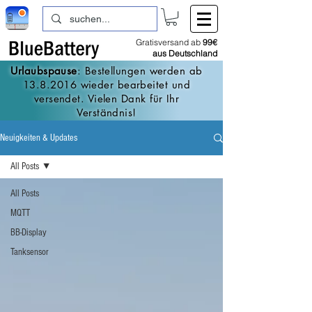
Gratisversand ab
99€
aus Deutschland
Urlaubspause
: Bestellungen werden ab
13.8.2016
wieder bearbeitet und
versendet. Vielen Dank für Ihr
Verständnis!
Neuigkeiten & Updates
All Posts
All Posts
MQTT
BB-Display
Tanksensor