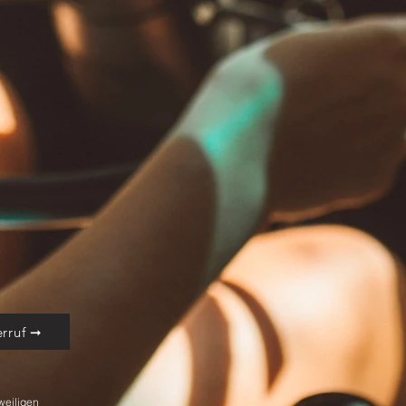
rruf ➞
weiligen