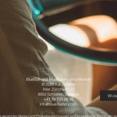
BlueSun und BlueBattery sind Marken
© 2025 Kai Scheffer
Alter Zürichweg 21
8952 Schlieren,
Schweiz
Wide
+41 78 735 88 42
info@blue-battery.com
ite genannten Marken und Produktbezeichnungen sind eingetragene Marken der je