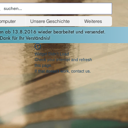
computer
Unsere Geschichte
Weiteres
den ab 13.8.2016 wieder bearbeitet und versendet.
Dank für Ihr Verständnis!
Widget Didn’t Load
Check your internet and refresh
this page.
If that doesn’t work, contact us.