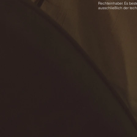
Rechteinhaber. Es best
ausschließlich der tec