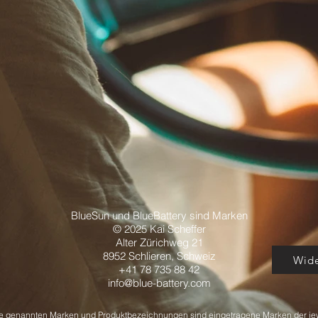
BlueSun und BlueBattery sind Marken
© 2025 Kai Scheffer
Alter Zürichweg 21
8952 Schlieren,
Schweiz
Wide
+41 78 735 88 42
info@blue-battery.com
ite genannten Marken und Produktbezeichnungen sind eingetragene Marken der je