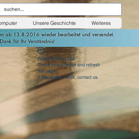
computer
Unsere Geschichte
Weiteres
den ab 13.8.2016 wieder bearbeitet und versendet.
Dank für Ihr Verständnis!
Widget Didn’t Load
Check your internet and refresh
this page.
If that doesn’t work, contact us.