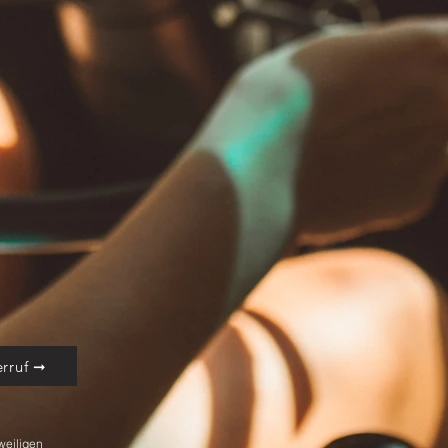
rruf ➞
weiligen