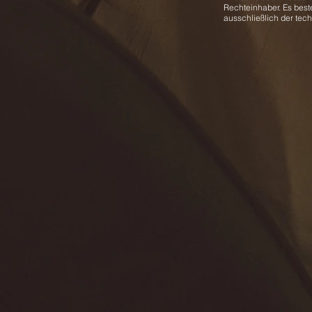
Rechteinhaber. Es best
ausschließlich der tec