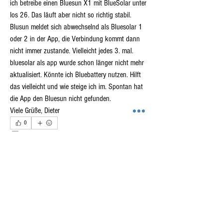
ich betreibe einen Bluesun X1 mit BlueSolar unter 
Ios 26. Das läuft aber nicht so richtig stabil. 
Blusun meldet sich abwechselnd als Bluesolar 1 
oder 2 in der App, die Verbindung kommt dann 
nicht immer zustande. Vielleicht jedes 3. mal. 
bluesolar als app wurde schon länger nicht mehr 
aktualisiert. Könnte ich Bluebattery nutzen. Hilft 
das vielleicht und wie steige ich im. Spontan hat 
die App den Bluesun nicht gefunden.
Info
Viele Grüße, Dieter
Fragen, Ideen, Bilder und mehr teilen!
0
1
433
Mitglieder
John Deere
Folgen
Jens
Schleeh
Folgen
Jens
5. April 2026
Schaltausgang BBX200pro
Dieter Rippert
Folgen
Dieter Rippert
Hallo zusammen,
gholmhey
Folgen
vielleicht kann mir jemand helfen...
gholmhey