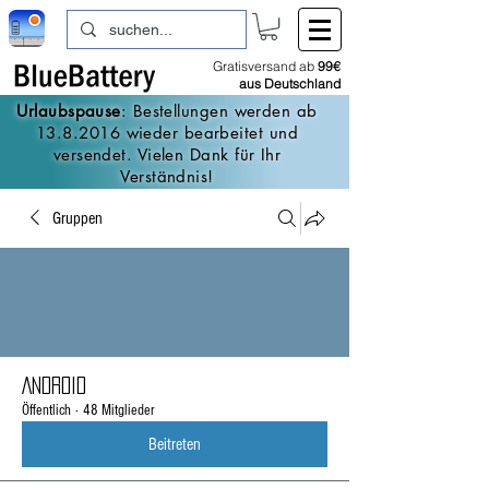
Gratisversand ab
99€
aus Deutschland
Urlaubspause
: Bestellungen werden ab
13.8.2016
wieder bearbeitet und
versendet. Vielen Dank für Ihr
Verständnis!
Gruppen
Android
Öffentlich
·
48 Mitglieder
Beitreten