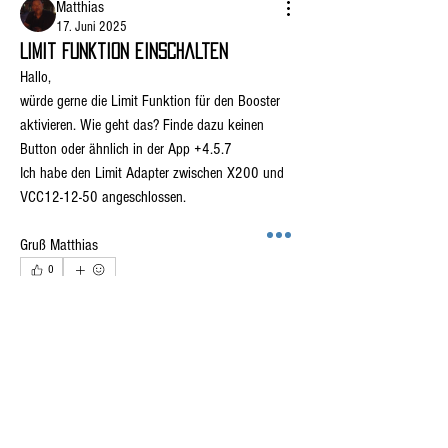
Matthias
17. Juni 2025
Limit Funktion einschalten
Hallo,
würde gerne die Limit Funktion für den Booster 
aktivieren. Wie geht das? Finde dazu keinen 
Button oder ähnlich in der App +4.5.7 
Ich habe den Limit Adapter zwischen X200 und 
VCC12-12-50 angeschlossen.
Info
Austausch, Ideen, Lösungen zu den Android Apps
Gruß Matthias
0
Mitglieder
2
204
Hartwig von Kutzschenbach
Folgen
Schleeh
Folgen
Franz
Franz
16. August 2024
Pierre Leven
Folgen
BlueBattery+ Android Version
4.4.32 startet nicht mehr
frucht_gummi
Folgen