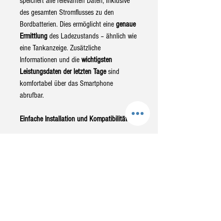
speichert alle relevanten Daten, inklusive
des gesamten Stromflusses zu den
Bordbatterien. Dies ermöglicht eine
genaue
Ermittlung
des Ladezustands – ähnlich wie
eine Tankanzeige. Zusätzliche
Informationen und die
wichtigsten
Leistungsdaten der letzten Tage
sind
komfortabel über das Smartphone
abrufbar.
Einfache Installation und Kompatibilität
Die Micro-Shunt-Technologie erleichtert die
Installation erheblich. Der BlueBattery
X200 Pro kann sowohl in die
Masseleitung
oder auch in die Plusleitung
der Batterie
integriert werden, was insbesondere
den
Untersitz-Einbau
erleichtert. Die
Installation in die gemeinsame Plusleitung