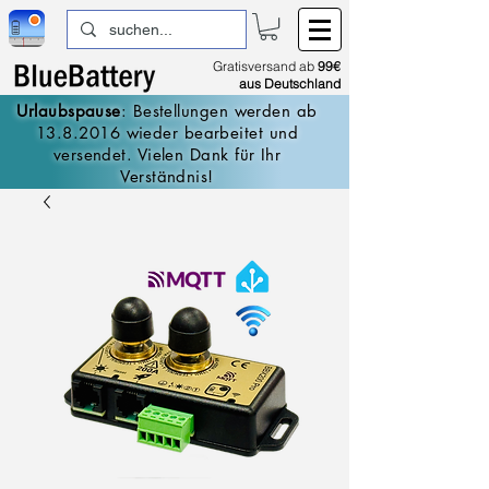
Gratisversand ab
99€
aus Deutschland
Urlaubspause
: Bestellungen werden ab
13.8.2016
wieder bearbeitet und
versendet. Vielen Dank für Ihr
Verständnis!