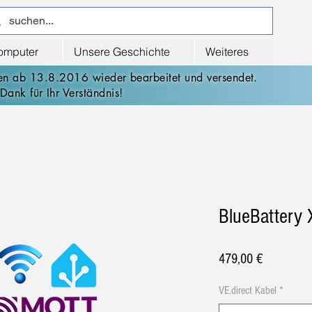
computer
Unsere Geschichte
Weiteres
den ab 13.8.2016 wieder bearbeitet und versendet.
Dank für Ihr Verständnis!
BlueBattery
Preis
479,00 €
VE.direct Kabel
*