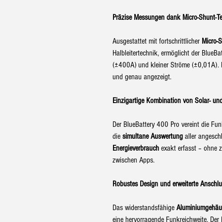
Präzise Messungen dank Micro-Shunt-T
Ausgestattet mit fortschrittlicher
Micro-S
Halbleitertechnik, ermöglicht der Blue
(±400A) und kleiner Ströme (±0,01A). Di
und genau angezeigt.
Einzigartige Kombination von Solar- un
Der BlueBattery 400 Pro vereint die Fun
die
simultane Auswertung
aller angesch
Energieverbrauch
exakt erfasst – ohne 
zwischen Apps.
Robustes Design und erweiterte Anschl
Das widerstandsfähige
Aluminiumgehäu
eine hervorragende Funkreichweite. Der