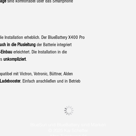
Aluminumgehäuse sch
Tage
sind komfortabel über das Smartphone
Gewicht 180 g
Anschlüsse:
2 x M8 Schraubter
2 x RJ12 Buchse 
JST Stecker (VE.dir
die Installation erheblich. Der BlueBattery X400 Pro
5 x 1.5mm² Schrau
ch in die Plusleitung
der Batterie integriert
Signal, Starter+,
Antenne RP-SMA F
z-Einbau
erleichtert. Die Installation in die
rs
unkompliziert
.
atibel mit Victron, Votronic, Büttner, Alden
Ladebooster
. Einfach anschließen und in Betrieb
BlueSun und BlueBattery sind Marken
© 2025 Kai Scheffer