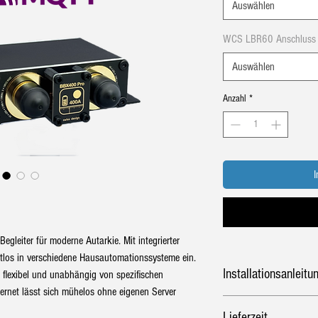
Auswählen
WCS LBR60 Anschluss 
Auswählen
Anzahl
*
 Begleiter für moderne Autarkie. Mit integrierter
htlos in verschiedene Hausautomationssysteme ein.
Installationsanleit
 flexibel und unabhängig von spezifischen
ternet lässt sich mühelos ohne eigenen Server
Installationsanleitung
Lieferzeit
BlueBattery X400 Pro
PDF 