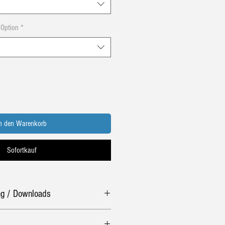
Option
*
In den Warenkorb
Sofortkauf
ung / Downloads
Download
(Stand 21.11.2024)