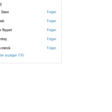
er
 Deere
Folgen
eeh
Folgen
er Rippert
Folgen
ert
lmhey
Folgen
n.menck
Folgen
ck
eder anzeigen (76)