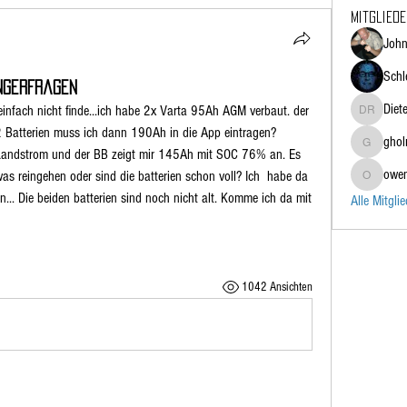
Mitglied
John
Schl
ngerfragen
Diet
einfach nicht finde...ich habe 2x Varta 95Ah AGM verbaut. der 
Dieter Ripp
 Batterien muss ich dann 190Ah in die App eintragen?
gho
gholmhey
andstrom und der BB zeigt mir 145Ah mit SOC 76% an. Es 
owe
s reingehen oder sind die batterien schon voll? Ich  habe da 
owen.men
. Die beiden batterien sind noch nicht alt. Komme ich da mit 
Alle Mitgli
1042 Ansichten