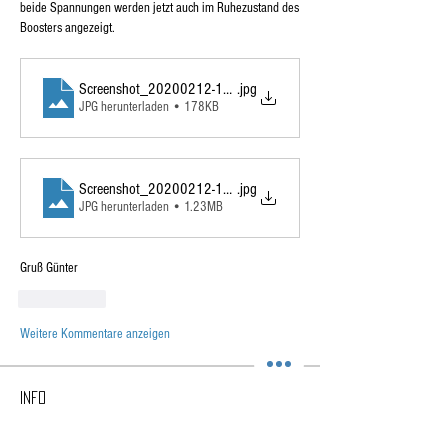
beide Spannungen werden jetzt auch im Ruhezustand des 
Boosters angezeigt. 
Screenshot_20200212-141819_BlueBattery
.jpg
JPG herunterladen • 178KB
Screenshot_20200212-134625_BlueBattery_LI
.jpg
JPG herunterladen • 1.23MB
Gruß Günter
Gefällt mir
Weitere Kommentare anzeigen
Info
Fragen, Ideen, Bilder und mehr teilen!