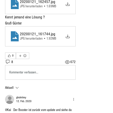
20200121_162457
.jpg
JPG herunterladen • 1.69MB
Kennt jemand eine Lösung ?
Gruß Günter
20200121_161744
.jpg
JPG herunterladen • 1.92MB
0
8
672
Kommentar verfassen...
Aktuell
gholmhey
12. Feb. 2020
@Kai   Der Booster ist zurück vom update und siehe da  