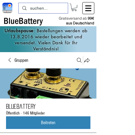
Gratisversand ab
99€
aus Deutschland
Urlaubspause
: Bestellungen werden ab
13.8.2016
wieder bearbeitet und
versendet. Vielen Dank für Ihr
Verständnis!
Gruppen
BlueBattery
Öffentlich
·
146 Mitglieder
Beitreten