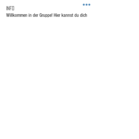
Info
Willkommen in der Gruppe! Hier kannst du dich
mit anderen Mitgliedern vernetzen, Updates
erhalten und Fotos teilen.
Mitglieder
richi5064
Folgen
richi5064
Joerg Hebel
Folgen
Franz Kalteis
Folgen
Oliver H.
Folgen
Schleeh
Folgen
Alle Mitglieder anzeigen (146)