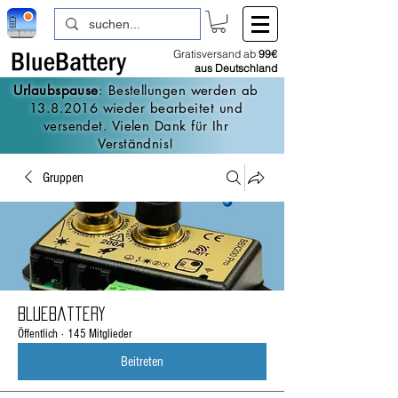
Gratisversand ab
99€
aus Deutschland
Urlaubspause
: Bestellungen werden ab
13.8.2016
wieder bearbeitet und
versendet. Vielen Dank für Ihr
Verständnis!
Gruppen
BlueBattery
Öffentlich
·
145 Mitglieder
Beitreten