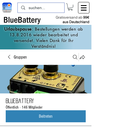
Gratisversand ab
99€
aus Deutschland
Urlaubspause
: Bestellungen werden ab
13.8.2016
wieder bearbeitet und
versendet. Vielen Dank für Ihr
Verständnis!
Gruppen
BlueBattery
Öffentlich
·
146 Mitglieder
Beitreten