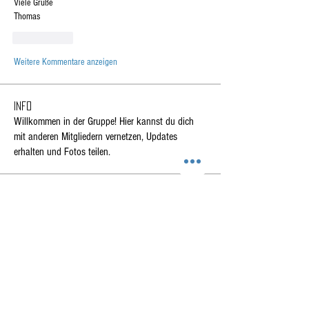
Viele Grüße
Thomas
Gefällt mir
Weitere Kommentare anzeigen
Info
Willkommen in der Gruppe! Hier kannst du dich
mit anderen Mitgliedern vernetzen, Updates
erhalten und Fotos teilen.
Mitglieder
richi5064
Folgen
richi5064
Joerg Hebel
Folgen
Franz Kalteis
Folgen
Oliver H.
Folgen