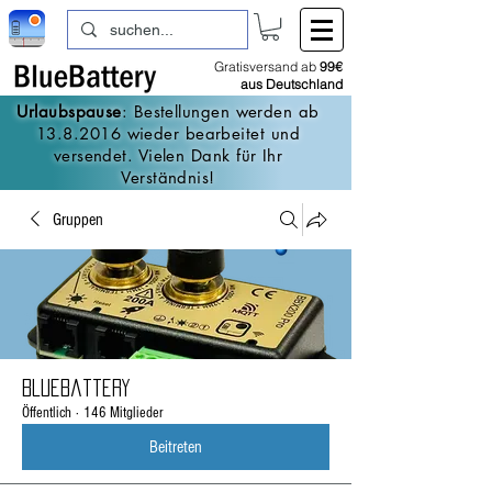
Gratisversand ab
99€
aus Deutschland
Urlaubspause
: Bestellungen werden ab
13.8.2016
wieder bearbeitet und
versendet. Vielen Dank für Ihr
Verständnis!
Gruppen
BlueBattery
Öffentlich
·
146 Mitglieder
Beitreten