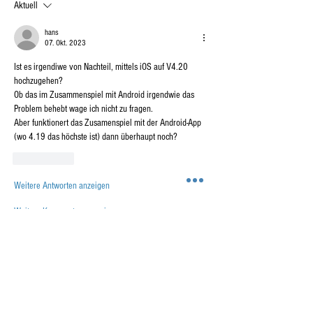
Aktuell
hans
07. Okt. 2023
Ist es irgendiwe von Nachteil, mittels iOS auf V4.20 
hochzugehen?
Ob das im Zusammenspiel mit Android irgendwie das 
Problem behebt wage ich nicht zu fragen.
Aber funktionert das Zusamenspiel mit der Android-App 
(wo 4.19 das höchste ist) dann überhaupt noch?
Gefällt mir
Weitere Antworten anzeigen
Weitere Kommentare anzeigen
Info
Willkommen in der Gruppe! Hier kannst du dich
mit anderen Mitgliedern vernetzen, Updates
erhalten und Fotos teilen.