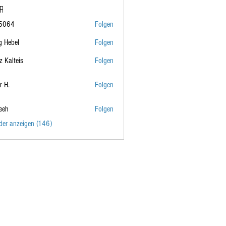
er
i5064
Folgen
g Hebel
Folgen
z Kalteis
Folgen
r H.
Folgen
eeh
Folgen
eder anzeigen (146)