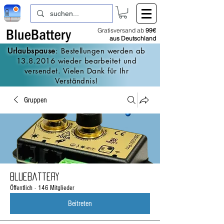
Gratisversand ab
99€
aus Deutschland
Urlaubspause
: Bestellungen werden ab
13.8.2016
wieder bearbeitet und
versendet. Vielen Dank für Ihr
Verständnis!
Gruppen
BlueBattery
Öffentlich
·
146 Mitglieder
Beitreten