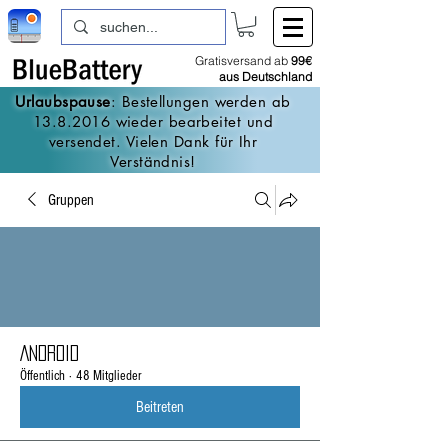
Gratisversand ab
99€
aus Deutschland
Urlaubspause
: Bestellungen werden ab
13.8.2016
wieder bearbeitet und
versendet. Vielen Dank für Ihr
Verständnis!
Gruppen
Android
Öffentlich
·
48 Mitglieder
Beitreten