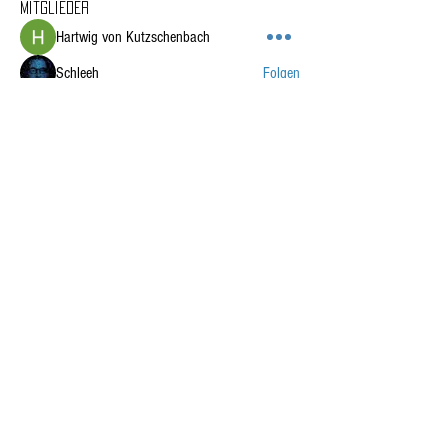
Mitglieder
Hartwig von Kutzschenbach
Folgen
Schleeh
Folgen
Pierre Leven
Folgen
frucht_gummi
Folgen
frucht_gummi
Tommy
Folgen
Tommy
Alle Mitglieder anzeigen (48)
BlueSun und BlueBattery sind Marken
© 2025 Kai Scheffer
Alter Zürichweg 21
8952 Schlieren,
Schweiz
+41 78 735 88 42
info@blue-battery.com